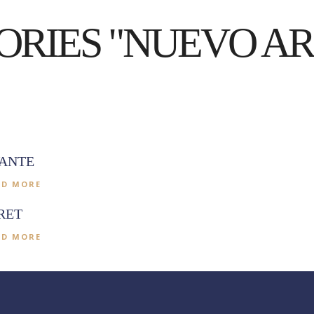
ORIES "NUEVO AR
VANTE
AD MORE
RET
AD MORE